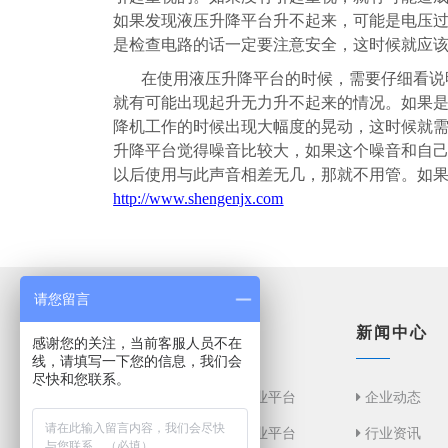
如果发现液压升降平台升不起来，可能是电压
是检查电路的话一定要注意安全，这时候就应
在使用液压升降平台的时候，需要仔细看说
就有可能出现起升无力升不起来的情况。如果
降机工作的时候出现大幅度的晃动，这时候就
升降平台觉得噪音比较大，如果这个噪音和自
以后使用与此声音相差无几，那就不用管。如
http://www.shengenjx.com
请您留言
产品中心
新闻中心
感谢您的关注，当前客服人员不在
线，请填写一下您的信息，我们会
尽快和您联系。
固定式升降作业平台
企业动态
移动式升降作业平台
行业资讯