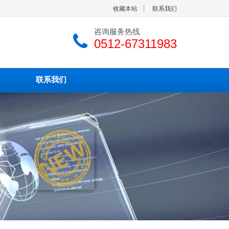
收藏本站
联系我们
咨询服务热线
0512-67311983
联系我们