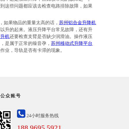
遇到这些问题都应该去检查电路排除故障，如果
，如果物品的重量太高的话，
苏州铝合金升降机
可以升的起来。液压升降平台常见故障，还有升
提升机
还要检查支臂是否缺少润滑油。操作液压
过，是属于正常的噪音孕，
苏州移动式升降平台
载作业，导轨是否有卡滞的现象。
信公众账号
24小时服务热线
188 9695 5921