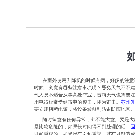
在室外使用升降机的时候有病，好多的注意
时候，究竟有哪些注意事项呢？恶劣天气不不
气人员不适合从事高处作业，雷雨天气也需要
用电器经常受到雷电的袭击，即为雷击。
苏州
要立即切断电源，将设备转移到防雷防雨地区
随时留意有任何异常，都不能大意。要是大
是比较危险的，如果长时间得不到处理的话，
引起重视的。如果没有引起重视，就有可能造