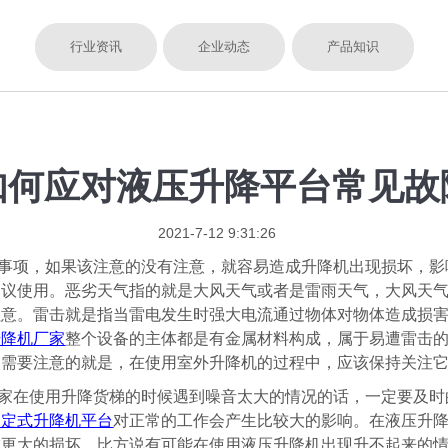
行业资讯
企业动态
产品知识
如何应对液压升降平台常见故
2021-7-12 9:31:26
事项，如果该注意的没有注意，就容易造成升降机出现损坏，影
建议使用。恶劣天气指的就是大风天气或者是雷雨天气，大风天
注意。雷击就是指当雷电发生时强大电流通过物体对物体造成损
升降机厂家
整个设备的主体都是有金属材料构成，属于易遭雷击
。需要注意的就是，在使用室外升降机的过程中，应该保持关注
家在使用升降货梯的时候遇到噪音太大的情况的话，一定要及时
固定式升降机平台
对正常的工作会产生比较大的影响。在液压升
成更大的损坏，比方说有可能在使用液压升降机出现升不起来的